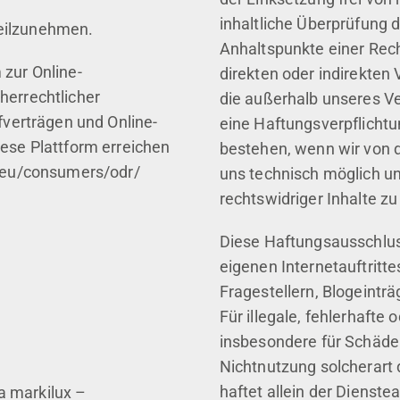
inhaltliche Überprüfung 
teilzunehmen.
Anhaltspunkte einer Rech
 zur Online-
direkten oder indirekten 
herrechtlicher
die außerhalb unseres V
ufverträgen und Online-
eine Haftungsverpflichtun
iese Plattform erreichen
bestehen, wenn wir von d
pa.eu/consumers/odr/
uns technisch möglich u
rechtswidriger Inhalte zu
Diese Haftungsausschluss
eigenen Internetauftritt
Fragestellern, Blogeintr
Für illegale, fehlerhafte 
insbesondere für Schäde
Nichtnutzung solcherart 
haftet allein der Dienste
ma markilux –