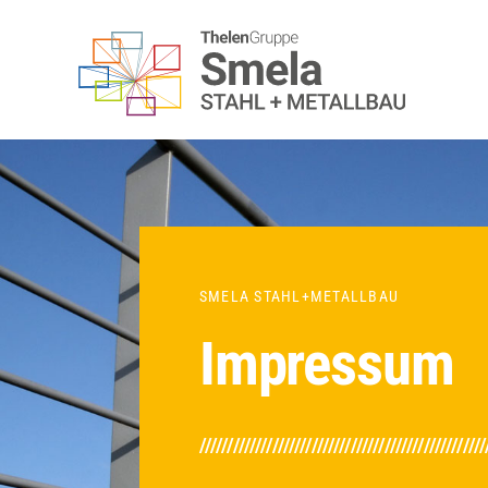
Zum
Inhalt
springen
SMELA STAHL+METALLBAU
Impressum
///////////////////////////////////////////////////