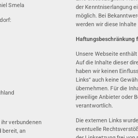
niel Smela
der Kenntniserlangung e
möglich. Bei Bekanntwer
dorf:
werden wir diese Inhalte
Haftungsbeschränkung f
Unsere Webseite enthält 
Auf die Inhalte dieser di
haben wir keinen Einfluss
Links“ auch keine Gewähr 
übernehmen. Für die Inha
chland
jeweilige Anbieter oder B
verantwortlich.
Die externen Links wurd
 ihr verbundenen
eventuelle Rechtsverstö
 bereit, an
der Linksetzung frei von 